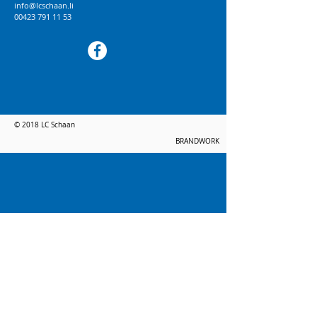
info@lcschaan.li
00423 791 11 53
© 2018 LC Schaan
BRANDWORK