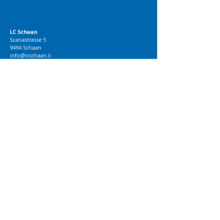
LC Schaan
Scanastrasse 5
9494 Schaan
info@lcschaan.li
00423 791 11 53
© 2018 LC Schaan
BRANDWORK