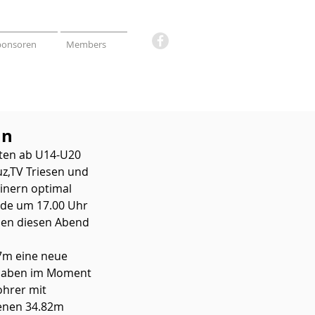
ponsoren
Members
an
rten ab U14-U20 
uz,TV Triesen und 
inern optimal 
de um 17.00 Uhr 
en diesen Abend 
7m eine neue 
 Knaben im Moment 
ohrer mit 
enen 34.82m 