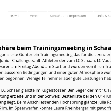
HOME
Verein
Kontakt und Impressum
Links & S
häre beim Trainingsmeeting in Scha
anisierte Günter ein Trainingsmeeting das für die Lizenzie
 Junior Challenge zählt. Athleten der vom LC Schaan, LC Vad
aren am Freitag Abend am Start und wurden von ihren Tra
uten äusseren Bedingungen und einer guten Atmosphäre wur
en begonnen. Wenige Teilnehmer aber gute Leistungen hab
s LC Schaan glänzte im Kugelstossen Ben Seger der mit 10.1
stung erzielte und in der Schweiz. Bestenliste bei den U14
ng liegt. Beim Anschliessenden Hochsprung glänzte Julia R
1m. Im Speerwerfen konnte Laura Rheinberger mit geworf