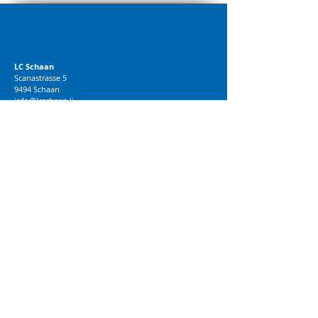
LC Schaan
Scanastrasse 5
9494 Schaan
info@lcschaan.li
00423 791 11 53
© 2018 LC Schaan
BRANDWORK