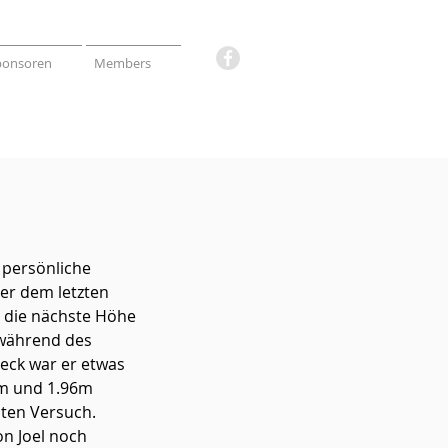
ponsoren
Members
 persönliche 
er dem letzten 
 die nächste Höhe 
 während des 
eck war er etwas 
3m und 1.96m
iten Versuch. 
n Joel noch 