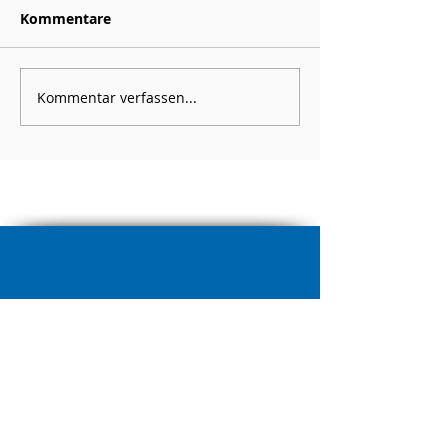
Kommentare
Kommentar verfassen...
LC Schaan
Scanastrasse 5
9494 Schaan
info@lcschaan.li
00423 791 11 53