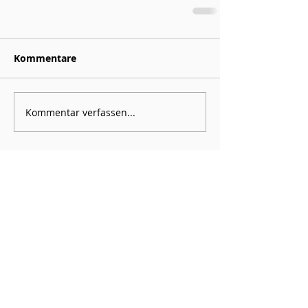
Kommentare
Kommentar verfassen...
LC Schaan
Scanastrasse 5
9494 Schaan
info@lcschaan.li
00423 791 11 53