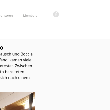
ponsoren
Members
to
lausch und Boccia 
fand, kamen viele 
testet. Zwischen 
to bereiteten 
 sich nach einem 