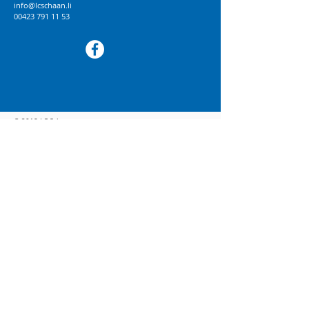
info@lcschaan.li
00423 791 11 53
© 2018 LC Schaan
BRANDWORK