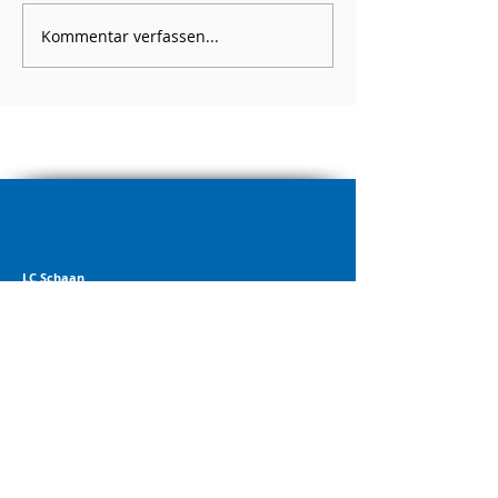
Kommentar verfassen...
LC Schaan
Scanastrasse 5
9494 Schaan
info@lcschaan.li
00423 791 11 53