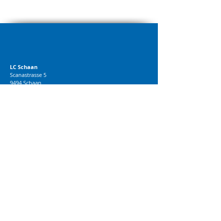
LC Schaan
Scanastrasse 5
9494 Schaan
info@lcschaan.li
00423 791 11 53
© 2018 LC Schaan
BRANDWORK