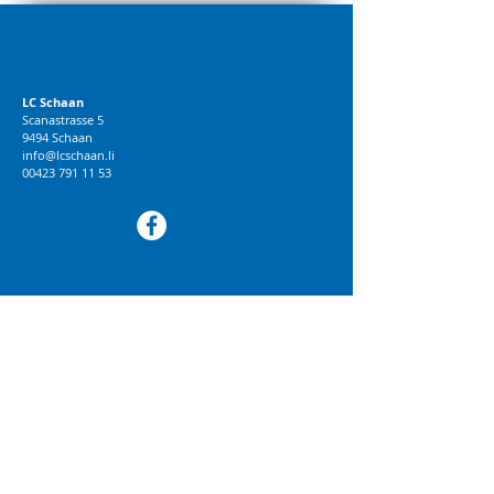
LC Schaan
Scanastrasse 5
9494 Schaan
info@lcschaan.li
00423 791 11 53
© 2018 LC Schaan
BRANDWORK