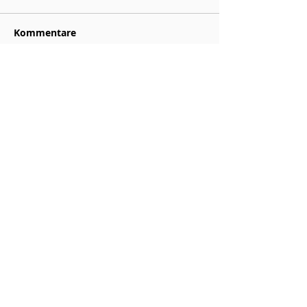
Kommentare
Kommentar verfassen...
LC Schaan
Scanastrasse 5
9494 Schaan
info@lcschaan.li
00423 791 11 53