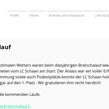
HOME
Verein
Kontakt und Impressum
Links & S
lauf
optimalen Wetters waren beim diesjährigen Bretschalauf wied
eten vom LC Schaan am Start. Der Anlass war ein voller Erfol
timmung sowie auch Podestplätze konnte der LC Schaan hole
gar auf den 1. Platz - Wir gratulieren ihm recht herzlich!
 die kommenden Läufe.
.bretschalauf.li.