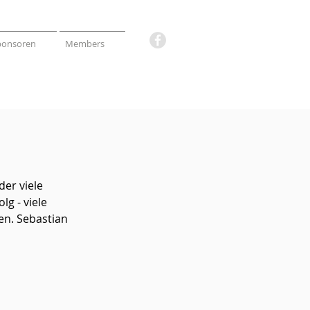
ponsoren
Members
er viele 
g - viele 
n. Sebastian 