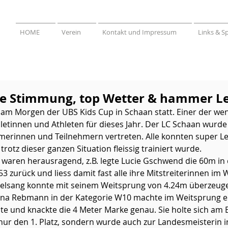
HOME
Verein
Kontakt und Impressum
Links & S
e Stimmung, top Wetter & hammer L
 am Morgen der UBS Kids Cup in Schaan statt. Einer der we
hletinnen und Athleten für dieses Jahr. Der LC Schaan wurde
merinnen und Teilnehmern vertreten. Alle konnten super Le
rotz dieser ganzen Situation fleissig trainiert wurde. 
 waren herausragend, z.B. legte Lucie Gschwend die 60m in
.53 zurück und liess damit fast alle ihre Mitstreiterinnen im
gelsang konnte mit seinem Weitsprung von 4.24m überzeuge
lena Rebmann in der Kategorie W10 machte im Weitsprung e
te und knackte die 4 Meter Marke genau. Sie holte sich am 
ur den 1. Platz, sondern wurde auch zur Landesmeisterin in 