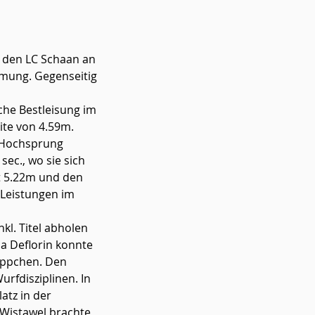
r den LC Schaan an 
mmung. Gegenseitig 
he Bestleisung im 
te von 4.59m. 
m Hochsprung 
sec., wo sie sich 
t 5.22m und den 
 Leistungen im 
na Deflorin konnte 
eppchen. Den 
urfdisziplinen. In 
atz in der 
Wistawel brachte 