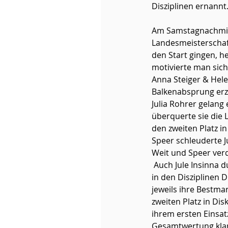
Disziplinen ernannt
Am Samstagnachmitt
Landesmeisterschaft
den Start gingen, h
motivierte man sich 
Anna Steiger & Hele
Balkenabsprung erzi
Julia Rohrer gelang 
überquerte sie die L
den zweiten Platz i
Speer schleuderte J
Weit und Speer verdi
 Auch Jule Insinna durfte am Ende des Tages gleich zweimal eine Gold-Medaille inkl. Titel abholen 
in den Disziplinen D
jeweils ihre Bestma
zweiten Platz in Dis
ihrem ersten Einsatz
Gesamtwertung klar,