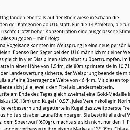
.
ag fanden ebenfalls auf der Rheinwiese in Schaan die 
en der Kategorien ab U16 statt. Für die 14 Athleten, die fü
errschte trotzt hoher Konzentration eine ausgelassene Sti
alles zu geben – mit Erfolg:
na Vogelsang konnten im Weitsprung je eine neue persönlic
elen. Ebenso Ben Seger bei den U16 männlich mit einer Wei
es gleich in vier Disziplinen sich selbst zu übertrumpfen. I
atte in einer Höhe von 1.54m, die 80m sprintete sie in 10.71 
n der Landeswertung sicherte, der Weisprung beende sie mi
ulia auf eine überragende Weite von 46.44m. Mit diesen top
ente sich Julia jeweils den Titel als Landesmeisterin. 
iskus (38.18m) und Kugel (10.57). Jules Vereinskollegin Nori
rke verbessern und ergatterte in Kugel das zweitoberste Tr
kus holte sich aber Laura Rheinberger. Sie bestritt alle drei W
, dem Speerwurf (600gr), machte sie sich nicht nur den 1. Pl
 sonder verbesserte ihre eigene Marke auf 35.09m. Chiara 