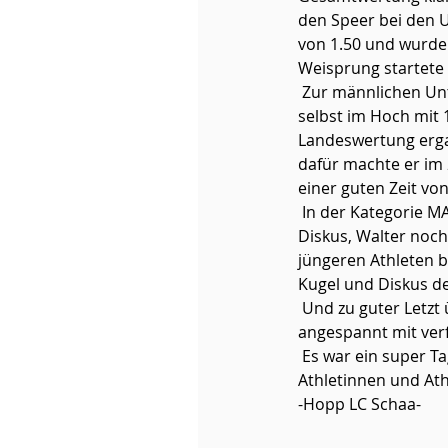
den Speer bei den 
von 1.50 und wurde 
Weisprung startete 
 Zur männlichen Unterstützung war Ramon Meier bei den U18M am Start. Auch er übertrag sich 
selbst im Hoch mit 
Landeswertung ergatt
dafür machte er im 
einer guten Zeit von
 In der Kategorie MAN starteten Stefan Kaufmann, Patrick Insinna und Walter Rohrer in Kugel und 
Diskus, Walter noch
jüngeren Athleten be
Kugel und Diskus de
 Und zu guter Letzt überraschte René Michlig im Speerwurf mit einer Weite von 50.71m die noch 
angespannt mit ver
 Es war ein super Tag, mit hammer Leistungen und einer coolen Stimmung. Wir möchten allen 
Athletinnen und Ath
-Hopp LC Schaa-