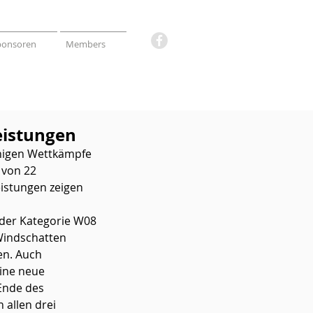
ponsoren
Members
eistungen
nigen Wettkämpfe 
 von 22 
istungen zeigen 
 der Kategorie W08 
 Windschatten 
n. Auch 
ine neue 
Ende des 
allen drei 