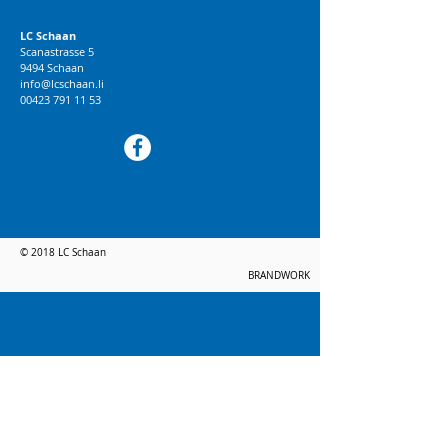
LC Schaan
Scanastrasse 5
9494 Schaan
info@lcschaan.li
00423 791 11 53
© 2018 LC Schaan
BRANDWORK