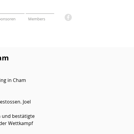
ponsoren
Members
ham
ing in Cham 
estossen. Joel 
 und bestätigte 
r der Wettkampf 