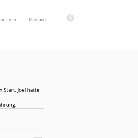
ponsoren
Members
tart. Joel hatte 
ahrung. 