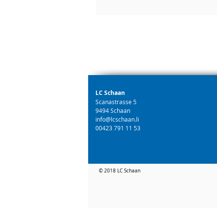
LC Schaan
Scanastrasse 5
9494 Schaan
info@lcschaan.li
00423 791 11 53
© 2018 LC Schaan