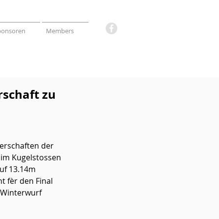
ponsoren
Members
rschaft zu
erschaften der 
a im Kugelstossen 
auf 13.14m 
 fèr den Final 
 Winterwurf 