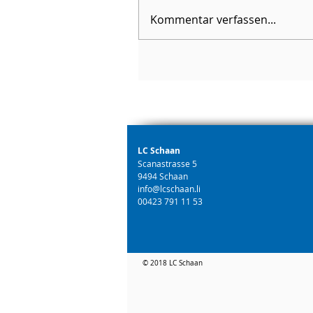
Kommentar verfassen...
LC Schaan
Scanastrasse 5
9494 Schaan
info@lcschaan.li
00423 791 11 53
© 2018 LC Schaan