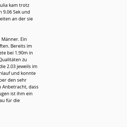
lia kam trotz 
n 9.06 Sek und 
iten an der sie 
 Männer. Ein 
ten. Bereits im 
ete bei 1.90m in 
ualitäten zu 
ie 2.03 jeweils im 
Anlauf und konnte 
ber den sehr 
n Anbetracht, dass 
gen ist ihm ein 
u für die 