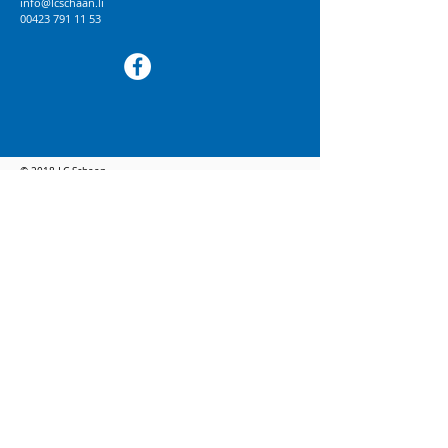
info@lcschaan.li
00423 791 11 53
© 2018 LC Schaan
BRANDWORK