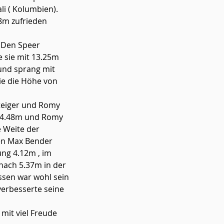
li ( Kolumbien). 
8m zufrieden 
 Den Speer 
 sie mit 13.25m 
und sprang mit 
ie die Höhe von 
teiger und Romy 
t 4.48m und Romy 
 Weite der 
en Max Bender 
ng 4.12m , im 
nach 5.37m in der 
sen war wohl sein 
verbesserte seine 
mit viel Freude 