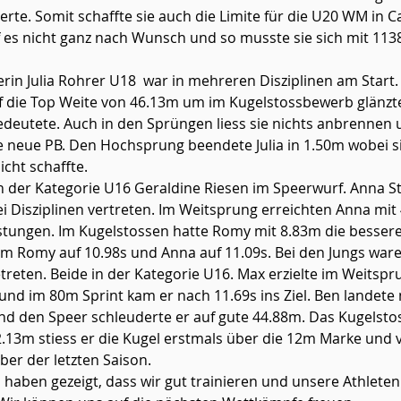
te. Somit schaffte sie auch die Limite für die U20 WM in Ca
f es nicht ganz nach Wunsch und so musste sie sich mit 113
n Julia Rohrer U18  war in mehreren Disziplinen am Start.
uf die Top Weite von 46.13m um im Kugelstossbewerb glänzte
deutete. Auch in den Sprüngen liess sie nichts anbrennen 
e neue PB. Den Hochsprung beendete Julia in 1.50m wobei s
ht schaffte. 
in der Kategorie U16 Geraldine Riesen im Speerwurf. Anna S
ei Disziplinen vertreten. Im Weitsprung erreichten Anna mi
stungen. Im Kugelstossen hatte Romy mit 8.83m die bessere
am Romy auf 10.98s und Anna auf 11.09s. Bei den Jungs war
reten. Beide in der Kategorie U16. Max erzielte im Weitspru
d im 80m Sprint kam er nach 11.69s ins Ziel. Ben landete 
d den Speer schleuderte er auf gute 44.88m. Das Kugelstos
2.13m stiess er die Kugel erstmals über die 12m Marke und 
er der letzten Saison.
 haben gezeigt, dass wir gut trainieren und unsere Athleten 