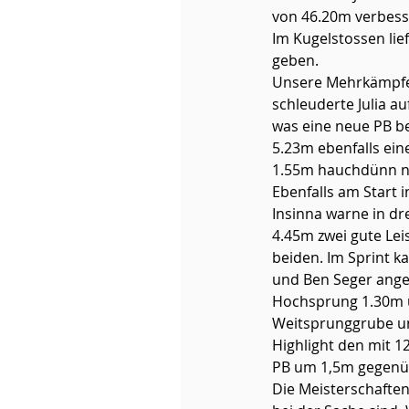
von 46.20m verbesser
Im Kugelstossen lie
geben.
Unsere Mehrkämpferi
schleuderte Julia a
was eine neue PB be
5.23m ebenfalls ein
1.55m hauchdünn nic
Ebenfalls am Start 
Insinna warne in dr
4.45m zwei gute Lei
beiden. Im Sprint k
und Ben Seger anget
Hochsprung 1.30m un
Weitsprunggrube un
Highlight den mit 1
PB um 1,5m gegenüb
Die Meisterschaften