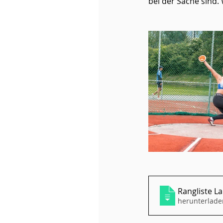
bei der Sache sind.
Rangliste L
herunterlade