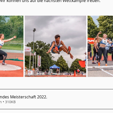
 Wir können uns auf die nächsten Wettkämpfe freuen. 
andes Meisterschaft 2022
.
n • 310KB