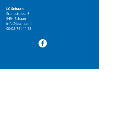
LC Schaan
Scanastrasse 5
9494 Schaan
info@lcschaan.li
00423 791 11 53
© 2018 LC Schaan
BRANDWORK