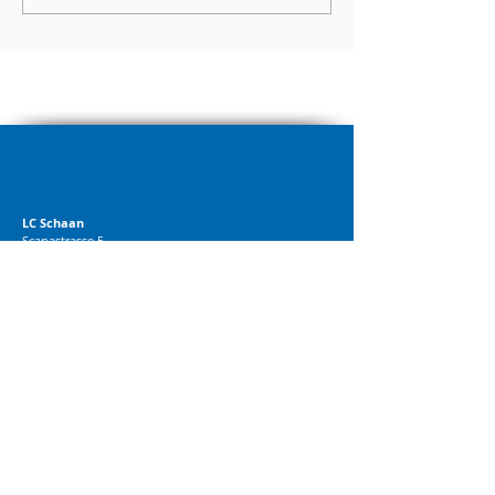
LC Schaan
Scanastrasse 5
9494 Schaan
info@lcschaan.li
00423 791 11 53
© 2018 LC Schaan
BRANDWORK