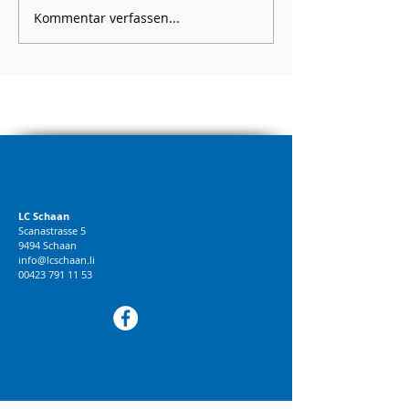
Kommentar verfassen...
LC Schaan
Scanastrasse 5
9494 Schaan
info@lcschaan.li
00423 791 11 53