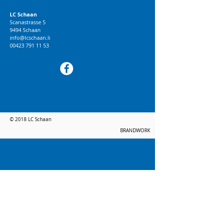
LC Schaan
Scanastrasse 5
9494 Schaan
info@lcschaan.li
00423 791 11 53
© 2018 LC Schaan
BRANDWORK