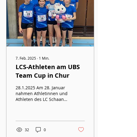
7. Feb. 2025
∙
1
Min.
LCS-Athleten am UBS
Team Cup in Chur
28.1.2025 Am 28. Januar
nahmen Athletinnen und
Athleten des LC Schaan
am UBS Kids Team Cup
in Chur teil. In den
Altersklassen von U12...
32
0