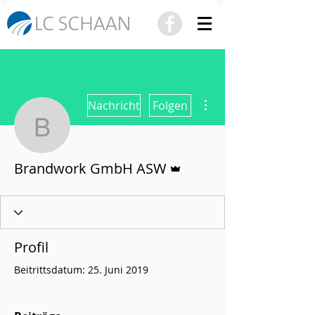
Weitere Optionen
Nachricht
Folgen
Brandwork GmbH ASW
Administrator
Brandwork GmbH ASW
Profil
Beitrittsdatum: 25. Juni 2019